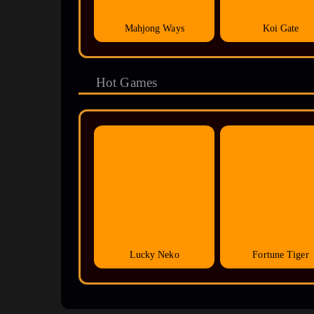
Mahjong Ways
Koi Gate
Hot Games
Lucky Neko
Fortune Tiger