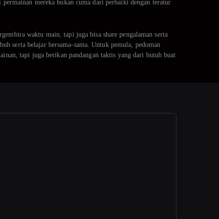
si permainan mereka bukan cuma dari perbaiki dengan teratur
gembira waktu main, tapi juga bisa share pengalaman serta
buh serta belajar bersama-sama. Untuk pemula, pedoman
inan, tapi juga berikan pandangan taktis yang dari butuh buat