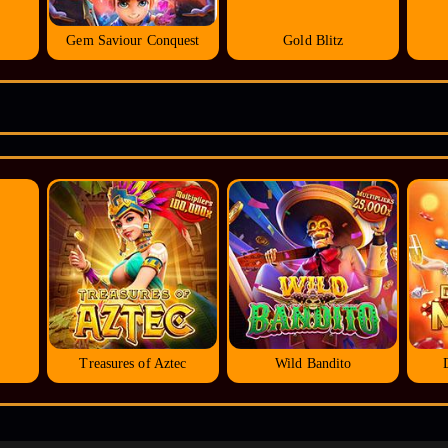
Gem Saviour Conquest
Gold Blitz
Treasures of Aztec
Wild Bandito