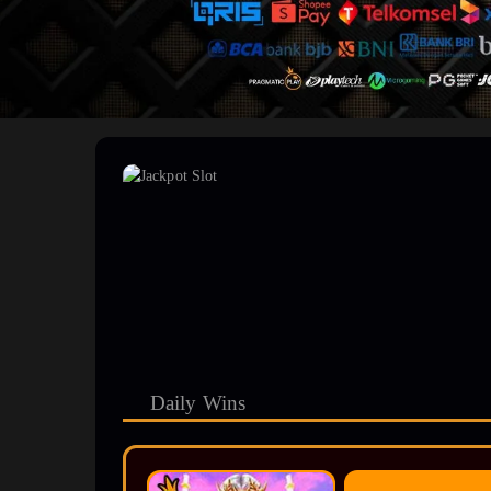
Daily Wins