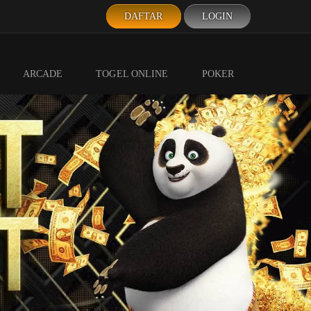
DAFTAR
LOGIN
ARCADE
TOGEL ONLINE
POKER