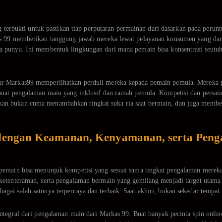
bukti untuk pastikan tiap perputaran permainan dari dasarkan pada peruntu
as 99 memberikan tanggung jawab mereka lewat pelayanan konsumen yang dari
a punya. Ini membentuk lingkungan dari mana pemain bisa konsentrasi seutu
ar Markas99 memperlihatkan perduli mereka kepada pemain pemula. Mereka pe
mbuat pengalaman main yang inklusif dan ramah pemula. Kompetisi dan persa
kan bukan cuma menambahkan tingkat suka ria saat bermain, dan juga membe
g dengan Keamanan, Kenyamanan, serta Pen
 pemain bisa menunjuk kompetisi yang sesuai sama tingkat pengalaman mereka
 ketenteraman, serta pengalaman bermain yang gemilang menjadi target utama
gai salah satunya terpercaya dan terbaik. Saat akhiri, bukan sekedar tempat 
ntegral dari pengalaman main dari Markas 99. Buat banyak pecinta spin online 