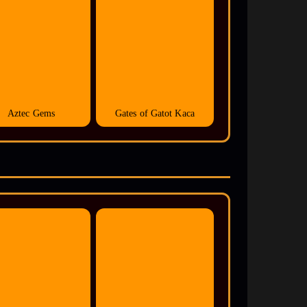
Aztec Gems
Gates of Gatot Kaca