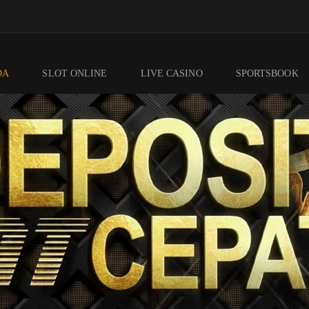
DA
SLOT ONLINE
LIVE CASINO
SPORTSBOOK