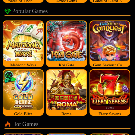
Power of Thor Megaways
Aztec Gems
Gates of Gatot Kaca
Popular Games
Mahjong Ways
Koi Gate
Gem Saviour Conquest
Gold Blitz
Roma
Fiery Sevens
Hot Games