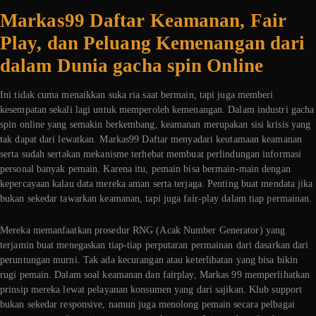
Markas99 Daftar Keamanan, Fair
Play, dan Peluang Kemenangan dari
dalam Dunia gacha spin Online
Ini tidak cuma menaikkan suka ria saat bermain, tapi juga memberi
kesempatan sekali lagi untuk memperoleh kemenangan. Dalam industri gacha
spin online yang semakin berkembang, keamanan merupakan sisi krisis yang
tak dapat dari lewatkan. Markas99 Daftar menyadari keutamaan keamanan
serta sudah sertakan mekanisme terhebat membuat perlindungan informasi
personal banyak pemain. Karena itu, pemain bisa bermain-main dengan
kepercayaan kalau data mereka aman serta terjaga. Penting buat mendata jika
bukan sekedar tawarkan keamanan, tapi juga fair-play dalam tiap permainan.
Mereka memanfaatkan prosedur RNG (Acak Number Generator) yang
terjamin buat menegaskan tiap-tiap perputaran permainan dari dasarkan dari
peruntungan murni. Tak ada kecurangan atau keterlibatan yang bisa bikin
rugi pemain. Dalam soal keamanan dan fairplay, Markas 99 memperlihatkan
prinsip mereka lewat pelayanan konsumen yang dari sajikan. Klub support
bukan sekedar responsive, namun juga menolong pemain secara pelbagai