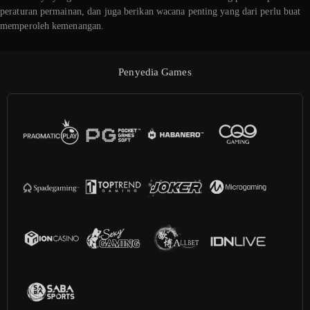
peraturan permainan, dan juga berikan wacana penting yang dari perlu buat
memperoleh kemenangan.
Penyedia Games