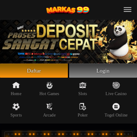
Beranda
Slot Online
Live Casino
Sportsbook
Arcade
Togel Online
Daftar
Login
Poker
Whatsapp
Home
Hot Games
Slots
Live Casino
Telegram
Sports
Arcade
Poker
Togel Online
Livechat