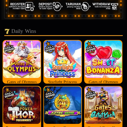
Daily Wins
Gates of Olympus
Starlight Princess
Gates of Olympus