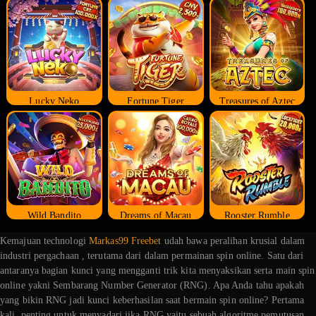
Lucky Neko
Fortune Tiger
Treasures of Aztec
Wild Bandito
Dreams of Macau
Rooster Rumble
Kemajuan technologi
Markas99 Freebet
udah bawa peralihan krusial dalam
industri pergachaan , terutama dari dalam permainan spin online. Satu dari
antaranya bagian kunci yang mengganti trik kita menyaksikan serta main spin
online yakni Sembarang Number Generator (RNG). Apa Anda tahu apakah
yang bikin RNG jadi kunci keberhasilan saat bermain spin online? Pertama
kali, penting untuk menyadari jika RNG yaitu sebuah algoritme pemutusan.