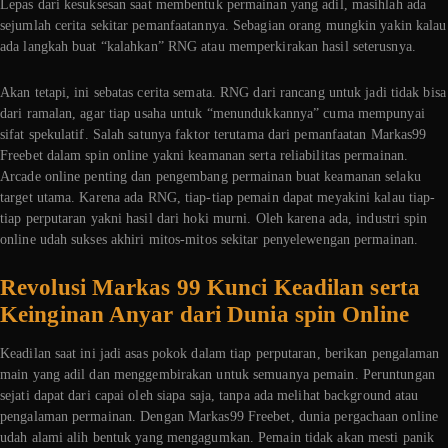
Lepas dari kesuksesan saat membentuk permainan yang adil, masihlah ada
sejumlah cerita sekitar pemanfaatannya. Sebagian orang mungkin yakin kalau
ada langkah buat “kalahkan” RNG atau memperkirakan hasil seterusnya.
Akan tetapi, ini sebatas cerita semata. RNG dari rancang untuk jadi tidak bisa
dari ramalan, agar tiap usaha untuk “menundukkannya” cuma mempunyai
sifat spekulatif. Salah satunya faktor terutama dari pemanfaatan Markas99
Freebet dalam spin online yakni keamanan serta reliabilitas permainan.
Arcade online penting dan pengembang permainan buat keamanan selaku
target utama. Karena ada RNG, tiap-tiap pemain dapat meyakini kalau tiap-
tiap perputaran yakni hasil dari hoki murni. Oleh karena ada, industri spin
online udah sukses akhiri mitos-mitos sekitar penyelewengan permainan.
Revolusi Markas 99 Kunci Keadilan serta
Keinginan Anyar dari Dunia spin Online
Keadilan saat ini jadi asas pokok dalam tiap perputaran, berikan pengalaman
main yang adil dan menggembirakan untuk semuanya pemain. Peruntungan
sejati dapat dari capai oleh siapa saja, tanpa ada melihat background atau
pengalaman permainan. Dengan Markas99 Freebet, dunia pergachaan online
udah alami alih bentuk yang mengagumkan. Pemain tidak akan mesti panik